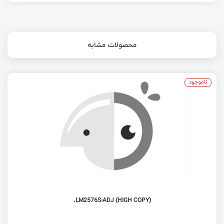
ابعاد و ظاهر رگولاتور ها | قسمت چهارم آشنایی با
رگولاتور ها
مدهای ورودی و خروجی پورت‌های میکروکنترلر
محصولات مشابه
XMEGA
استفاده از سوئیچ در آردوینو
ناموجود
نحوه ایجاد پروژه و کامپایل و پروگرام کردن آن در
AtmelStudio + دو مثال
ساختار شرطی if و عملگر های مقایسه ای در آردوینو
LM2576S-ADJ (HIGH COPY).