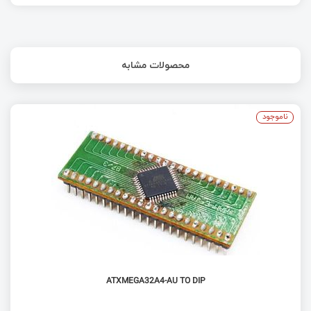
معرفی ماژول EC200U | آموزش ماژول EC200U
دریافت تصویر هواشناسی از ماهواره‌های NOAA
محصولات مشابه
ابعاد و ظاهر رگولاتور ها | قسمت چهارم آشنایی با
رگولاتور ها
ناموجود
طراحی شماتیک و ایجاد پروژه در آلتیوم دیزاینر
بررسی ماژول SC20 کویکتل Quectel
ATXMEGA32A4-AU TO DIP