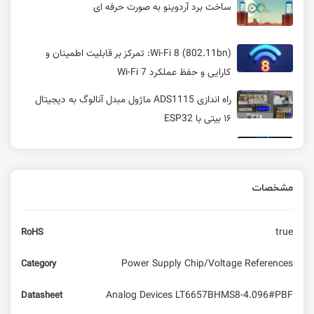
ساخت برد آردوینو به صورت حرفه ای
Wi-Fi 8 (802.11bn): تمرکز بر قابلیت اطمینان و
کارایی و حفظ عملکرد Wi-Fi 7
راه اندازی ADS1115 ماژول مبدل آنالوگ به دیجیتال
۱۶ بیتی با ESP32
Wi-Fi 7 چیست و چرا مهم است؟
مشخصات
همه چیز درباره باتری ها قسمت ششم : باتری Lead-
Acid
true
RoHS
LIN BUS چیست و معرفی فنی آن در خودرو های
جدید به زبان ساده
Power Supply Chip/Voltage References
Category
آموزش پردازش تصویر در پایتون – رسم خط روی
Analog Devices LT6657BHMS8-4.096#PBF
Datasheet
تصویر