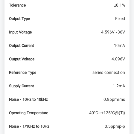
±0.1%
Tolerance
مقایسه میکروکنترلر STM32 و LPC17xx
Fixed
Output Type
4.596V~36V
Input Voltage
10mA
Output Current
4.096V
Output Voltage
series connection
Reference Type
1.2mA
Supply Current
0.8ppmrms
Noise - 10Hz to 10kHz
-40°C~+125°C@(Tj)
Operating Temperature
0.5ppmp-p
Noise - 1/10Hz to 10Hz