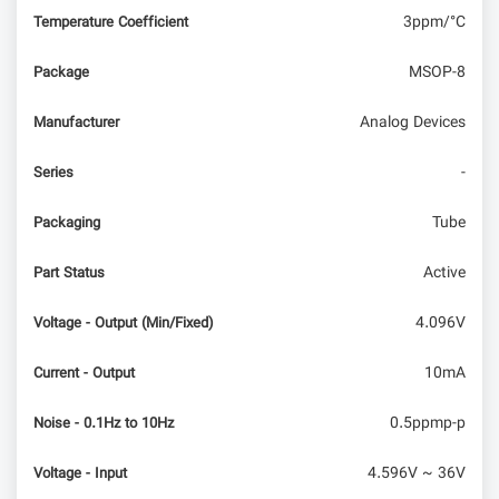
3ppm/°C
Temperature Coefficient
MSOP-8
Package
Analog Devices
Manufacturer
-
Series
Tube
Packaging
Active
Part Status
4.096V
Voltage - Output (Min/Fixed)
10mA
Current - Output
0.5ppmp-p
Noise - 0.1Hz to 10Hz
4.596V ~ 36V
Voltage - Input