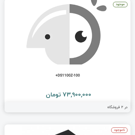
موجود
DS1100Z-100+
73,900,000 تومان
در
2
فروشگاه
ناموجود