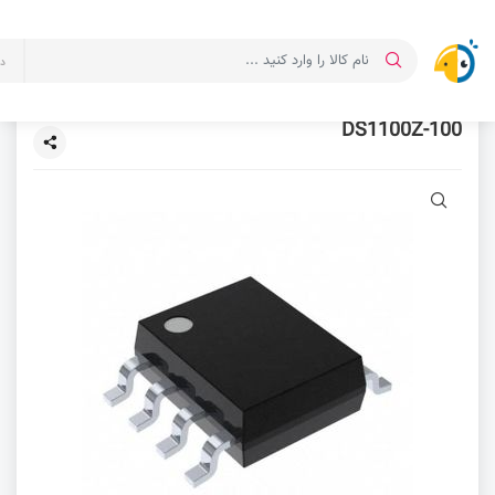
د
DS1100Z-100