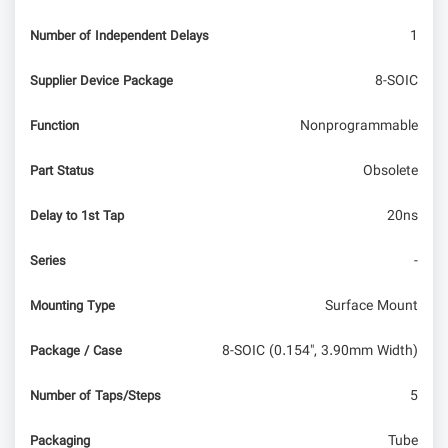
1
Number of Independent Delays
آموزش پردازش تصویر در پایتون – ترسیم بر روی
ویدئو (بخش دوم)
8-SOIC
Supplier Device Package
Nonprogrammable
Function
Obsolete
Part Status
20ns
Delay to 1st Tap
-
Series
Surface Mount
Mounting Type
8-SOIC (0.154", 3.90mm Width)
Package / Case
5
Number of Taps/Steps
Tube
Packaging