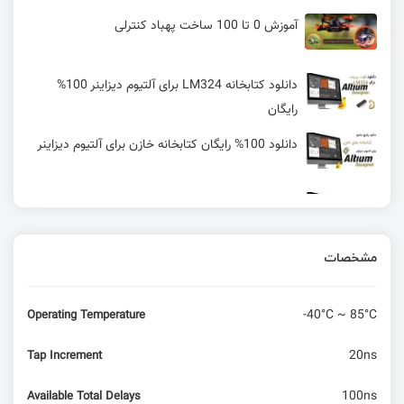
آموزش 0 تا 100 ساخت پهباد کنترلی
دانلود کتابخانه LM324 برای آلتیوم دیزاینر 100%
رایگان
دانلود 100% رایگان کتابخانه خازن برای آلتیوم دیزاینر
دانلود کتابخانه سون سگمنت برای آلتیوم دیزاینر |
100% رایگان
مشخصات
باتری اتمی ۱۰۰ ساله! چین با کربن پرتوزا، آینده انرژی
را متحول کرد! 🚀
-40°C ~ 85°C
Operating Temperature
راه‌اندازی پورت VGA با FPGA (بازی تتریس)
20ns
Tap Increment
FreeRTOS یاد بگیرید و به محک کمک کنید
100ns
Available Total Delays