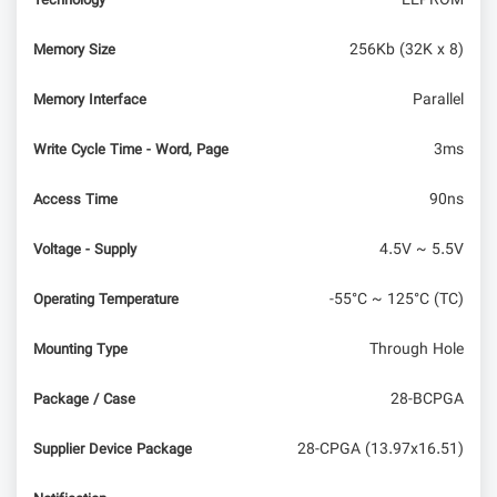
EEPROM
Technology
256Kb (32K x 8)
Memory Size
Parallel
Memory Interface
3ms
Write Cycle Time - Word, Page
90ns
Access Time
4.5V ~ 5.5V
Voltage - Supply
-55°C ~ 125°C (TC)
Operating Temperature
Through Hole
Mounting Type
28-BCPGA
Package / Case
28-CPGA (13.97x16.51)
Supplier Device Package