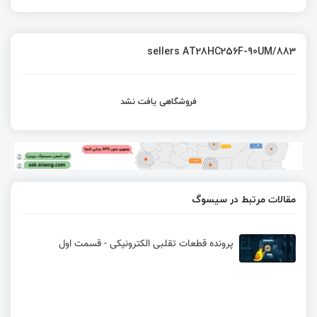
sellers AT28HC256F-90UM/883
فروشگاهی یافت نشد
مقالات مرتبط در سیسوگ
پرونده قطعات تقلبی الکترونیکی - قسمت اول