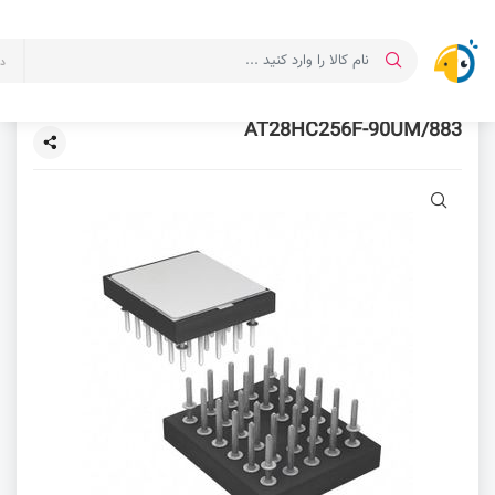
د
AT28HC256F-90UM/883