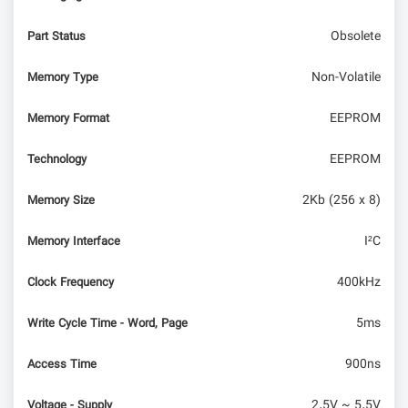
معرفی ماژول جدید و مقرون به صرفه کمپانی
SIMCom برای استفاده در اینترنت اشیا (IoT) و ارتباط
Obsolete
Part Status
ماشین با ماشین (M2M)
Non-Volatile
Memory Type
()analogReference در آردوینو
EEPROM
Memory Format
EEPROM
Technology
2Kb (256 x 8)
Memory Size
I²C
Memory Interface
400kHz
Clock Frequency
5ms
Write Cycle Time - Word, Page
900ns
Access Time
2.5V ~ 5.5V
Voltage - Supply