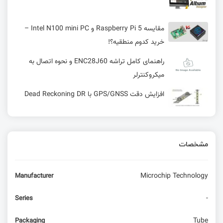
مقایسه Raspberry Pi 5 و Intel N100 mini PC –
خرید کدوم منطقیه؟!
راهنمای کامل تراشه ENC28J60 و نحوه اتصال به
میکروکنترلر
افزایش دقت GPS/GNSS با Dead Reckoning DR
سنسور دما و رطوبت DHT
مشخصات
آموزش استفاده از فایل‌های IDF در KiCad | انتصاب
مدل‌ مکانیکی به فوت‌پرینت
Microchip Technology
Manufacturer
دانلود کتابخانه کانکتور آلتیوم | 100% رایگان
-
Series
Tube
Packaging