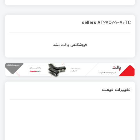
sellers AT27C020-70TC
فروشگاهی یافت نشد
تغییرات قیمت