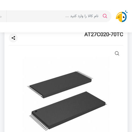
د
AT27C020-70TC