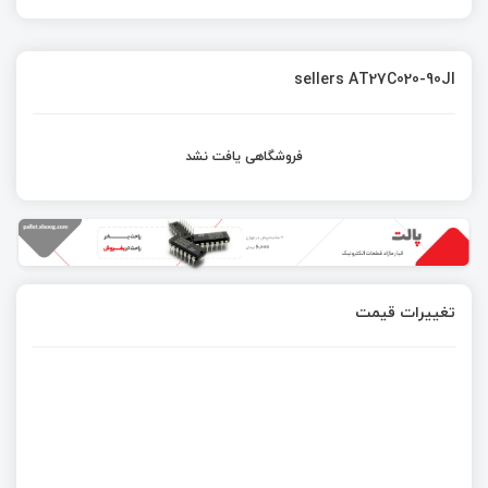
sellers AT27C020-90JI
فروشگاهی یافت نشد
تغییرات قیمت