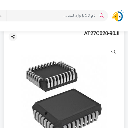
د
AT27C020-90JI