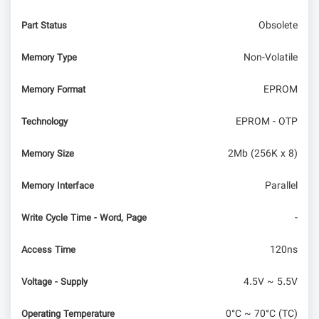
Obsolete
Part Status
امبدد لینوکس – Bootloader (بخش دوم)
Non-Volatile
Memory Type
EPROM
Memory Format
EPROM - OTP
Technology
2Mb (256K x 8)
Memory Size
Parallel
Memory Interface
-
Write Cycle Time - Word, Page
120ns
Access Time
4.5V ~ 5.5V
Voltage - Supply
0°C ~ 70°C (TC)
Operating Temperature