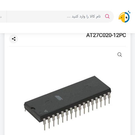
د
AT27C020-12PC