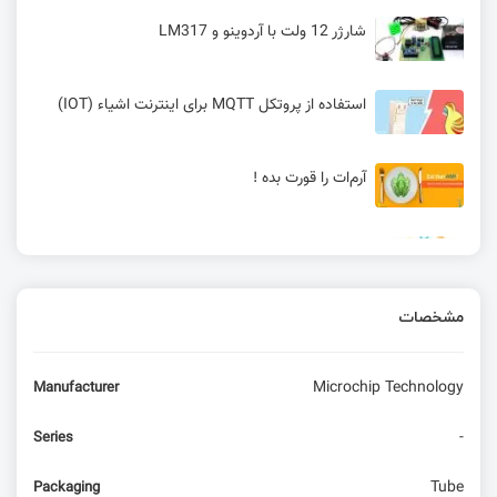
شارژر 12 ولت با آردوینو و LM317
استفاده از پروتکل MQTT برای اینترنت اشیاء (IOT)
آرم‌ات را قورت بده !
multitasking در آردوینو- کتابخانه Metro - قسمت
اول
مشخصات
مفهوم ماشین حالت : دیدگاهی متفاوت در کدنویسی
Microchip Technology
Manufacturer
تنظیم و خواندن بیت‌ها + شیفت بیت‌ها
-
Series
راه اندازی پرینتر سرور با برد رزبری پای
Tube
Packaging