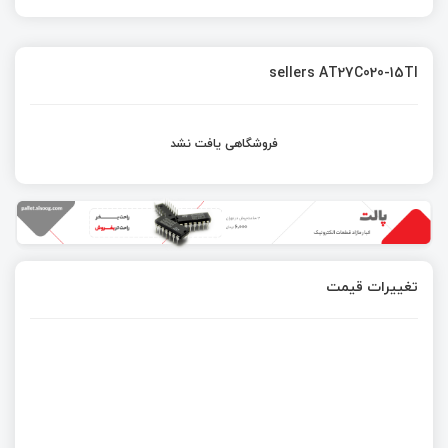
sellers AT27C020-15TI
فروشگاهی یافت نشد
تغییرات قیمت