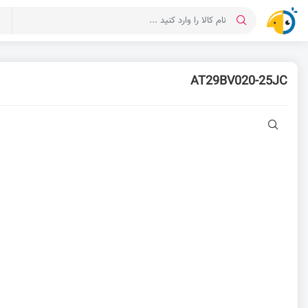
د
AT29BV020-25JC