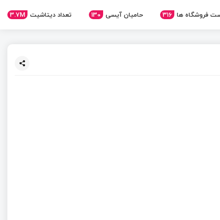
3.7M
تعداد دیتاشیت
130
حامیان آیسی
316
ت فروشگاه ها