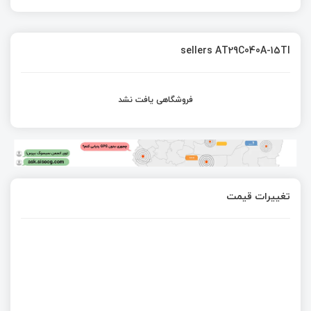
sellers AT29C040A-15TI
فروشگاهی یافت نشد
تغییرات قیمت