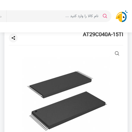
د
AT29C040A-15TI