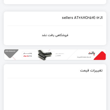
sellers AT28HC256E-12JI
فروشگاهی یافت نشد
تغییرات قیمت