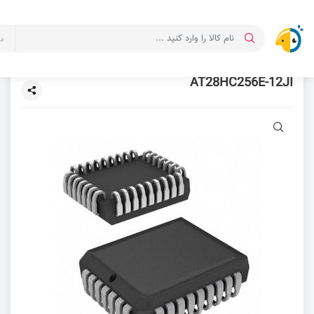
د
AT28HC256E-12JI