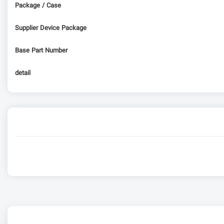
Package / Case
Supplier Device Package
Base Part Number
detail