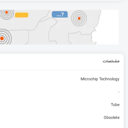
پشتیبانی برد Rubik Pi AI مجهز به تراشه Qualcomm QCS6490 از سیستم‌ عامل‌ های اندروید، لینوکس و سیستم‌عامل LU
معرفی خانواده SecurCore و میکروکنترلر امنیتی ST31N600 شرکت ST
کلاک میکروکنترلر و بلوک I/O
مشخصات
همه چیز درباره راه اندازی MMC/SD قسمت اول
Microchip Technology
-
Tube
Obsolete