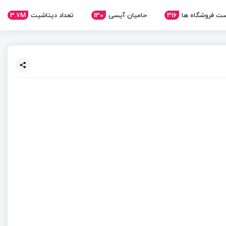
3.7M
تعداد دیتاشیت
130
حامیان آیسی
316
ت فروشگاه ها