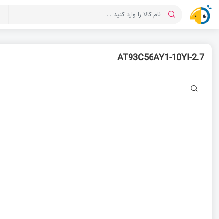
د
AT93C56AY1-10YI-2.7