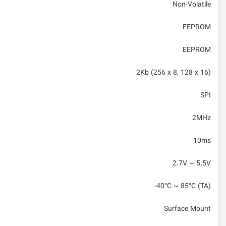
Non-Volatile
EEPROM
EEPROM
2Kb (256 x 8, 128 x 16)
SPI
2MHz
10ms
2.7V ~ 5.5V
-40°C ~ 85°C (TA)
Surface Mount