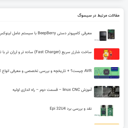
مقالات مرتبط در سیسوگ
معرفی کامپیوتر دستی BeepBerry با سیستم عامل لینوکس
ساخت شارژر سریع (Fast Charger) ساده تر و ارزان تر با تراشه IP6505
AVR چیست؟ + تاریخچه و بررسی تخصصی و معرفی انواع AVR
آموزش linux CNC – قسمت دوم – راه اندازی اولیه
نقد و بررسی برد Epi 32U4
ویژگی ها و منابع کلاک میکروکنترلر XMEGA