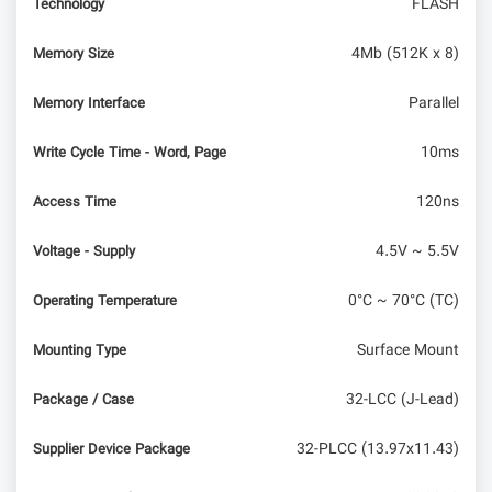
FLASH
Technology
4Mb (512K x 8)
Memory Size
Parallel
Memory Interface
10ms
Write Cycle Time - Word, Page
120ns
Access Time
4.5V ~ 5.5V
Voltage - Supply
0°C ~ 70°C (TC)
Operating Temperature
Surface Mount
Mounting Type
32-LCC (J-Lead)
Package / Case
32-PLCC (13.97x11.43)
Supplier Device Package