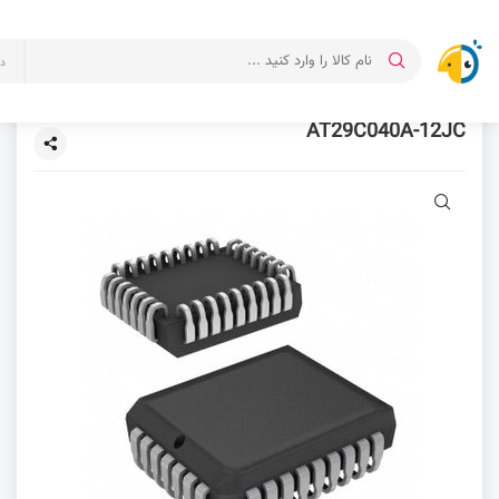
د
AT29C040A-12JC