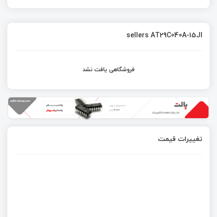
sellers AT29C040A-15JI
فروشگاهی یافت نشد
تغییرات قیمت