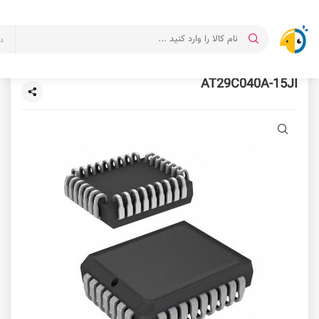
د
AT29C040A-15JI