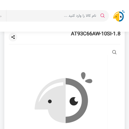
د
AT93C66AW-10SI-1.8