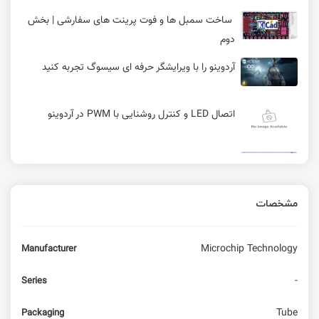
ساخت سمبل ها و فوت پرینت های سفارشی | بخش
دوم
آردوینو را با ویرایشگر حرفه ای سیسوگ تجربه کنید
اتصال LED و کنترل روشنایی با PWM در آردوینو
تراشه‌های خنک کننده AirJet
مشخصات
معرفی ماژول SC66 کویکتل ( AI + IOT)
Microchip Technology
Manufacturer
ویژگی ها و منابع کلاک میکروکنترلر XMEGA
-
Series
معرفی برد آردوینو نانو ESP32
Tube
Packaging