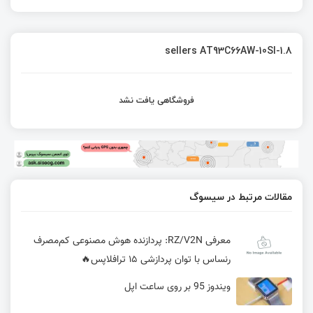
sellers AT93C66AW-10SI-1.8
فروشگاهی یافت نشد
مقالات مرتبط در سیسوگ
معرفی RZ/V2N: پردازنده هوش مصنوعی کم‌مصرف
رنساس با توان پردازشی ۱۵ ترافلاپس🔥
ویندوز 95 بر روی ساعت اپل