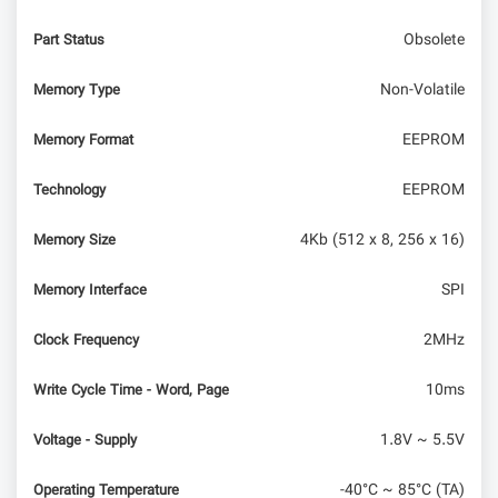
Obsolete
Part Status
آموزش میکروکنترلر STM32F4 : حافظه فلش
Non-Volatile
Memory Type
EEPROM
Memory Format
EEPROM
Technology
4Kb (512 x 8, 256 x 16)
Memory Size
SPI
Memory Interface
2MHz
Clock Frequency
10ms
Write Cycle Time - Word, Page
1.8V ~ 5.5V
Voltage - Supply
-40°C ~ 85°C (TA)
Operating Temperature