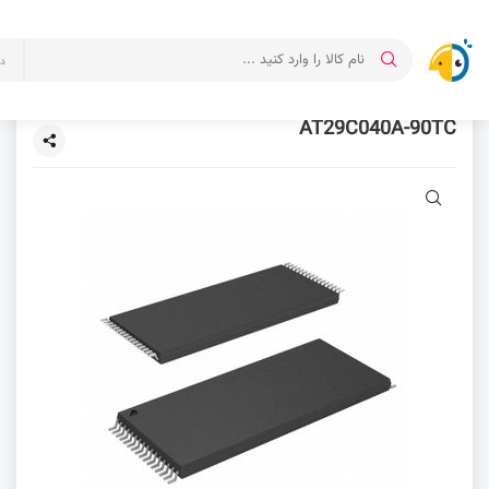
د
AT29C040A-90TC