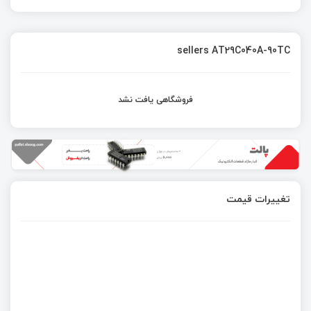
sellers AT29C040A-90TC
فروشگاهی یافت نشد
تغییرات قیمت