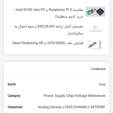
مقایسه Raspberry Pi 5 و Intel N100 mini PC –
خرید کدوم منطقیه؟!
راهنمای کامل تراشه ENC28J60 و نحوه اتصال به
میکروکنترلر
افزایش دقت GPS/GNSS با Dead Reckoning DR
سنسور دما و رطوبت DHT
مشخصات
آموزش استفاده از فایل‌های IDF در KiCad | انتصاب
مدل‌ مکانیکی به فوت‌پرینت
true
RoHS
دانلود کتابخانه کانکتور آلتیوم | 100% رایگان
Power Supply Chip/Voltage References
Category
Analog Devices LT6657AHMS8-2.5#TRPBF
Datasheet
معرفی ماژول جدید و مقرون به صرفه کمپانی