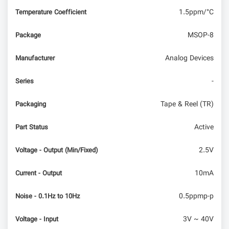
1.5ppm/°C
Temperature Coefficient
MSOP-8
Package
Analog Devices
Manufacturer
-
Series
Tape & Reel (TR)
Packaging
Active
Part Status
2.5V
Voltage - Output (Min/Fixed)
10mA
Current - Output
0.5ppmp-p
Noise - 0.1Hz to 10Hz
3V ~ 40V
Voltage - Input