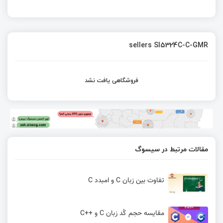
sellers SI5324C-C-GMR
فروشگاهی یافت نشد
مقالات مرتبط در سیسوگ
تفاوت بین زبان C و امبدد C
مقایسه حجم کُد زبان C و ++C