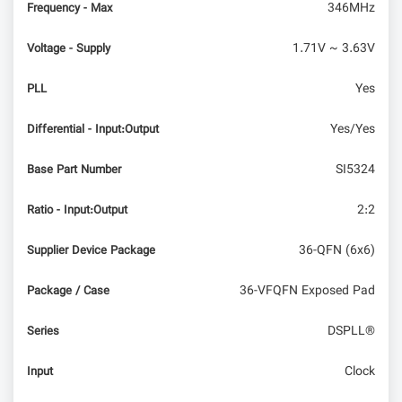
346MHz
Frequency - Max
1.71V ~ 3.63V
Voltage - Supply
دسترسی به داده‌های ترازنشده (Unaligned) و
مدیریت ساختارها در C
Yes
PLL
Yes/Yes
Differential - Input:Output
SI5324
Base Part Number
2:2
Ratio - Input:Output
36-QFN (6x6)
Supplier Device Package
36-VFQFN Exposed Pad
Package / Case
DSPLL®
Series
Clock
Input