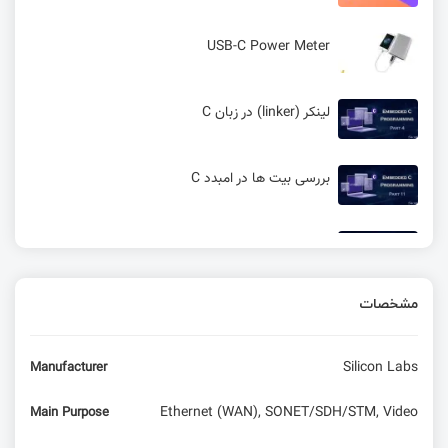
USB-C Power Meter
لینکر (linker) در زبان C
بررسی بیت ها در امبدد C
آموزش المان های ابتدایی کدنویسی C
مشخصات
مسابقه دوم : چالش برنامه نویسی C
Silicon Labs
Manufacturer
مسابقه سوم: استخراج داده از رشته ها در زبان C
Ethernet (WAN), SONET/SDH/STM, Video
Main Purpose
آشنایی با متغیرهای محلی و رویه‌ها در زبان C