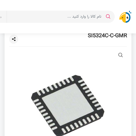
د
SI5324C-C-GMR