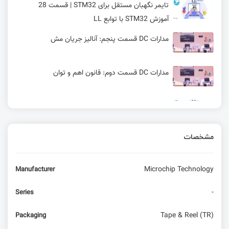
تایمر نگهبان مستقل برای STM32 | قسمت 28
آموزش STM32 با توابع LL
مدارات DC قسمت پنجم: آنالیز جریان مش
مدارات DC قسمت دوم: قانون اهم و توان
راه‌اندازی کارت‌ حافظه SD برای STM32 | قسمت 31
آموزش STM32 با توابع LL
مشخصات
راه‌اندازی ماژول 4G Quectel EC200U با SDK زبان C
و پیاده‌سازی پروتکل‌های کاربردی IoT
Microchip Technology
Manufacturer
ساخت کنترل رله پیامکی با ماژول M66 کوییکتل
-
Series
PROGMEM در آردوینو
Tape & Reel (TR)
Packaging