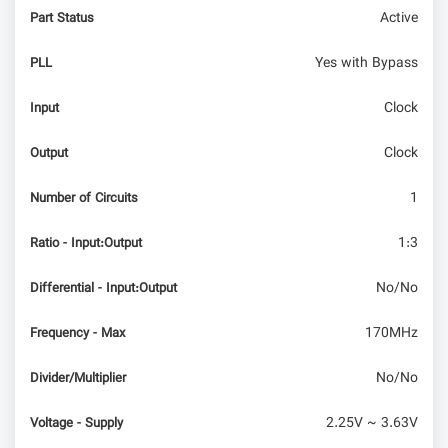
Active
Part Status
string در آردوینو
Yes with Bypass
PLL
Clock
Input
Clock
Output
1
Number of Circuits
1:3
Ratio - Input:Output
No/No
Differential - Input:Output
170MHz
Frequency - Max
No/No
Divider/Multiplier
2.25V ~ 3.63V
Voltage - Supply