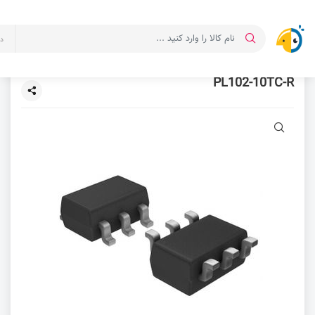
د
PL102-10TC-R