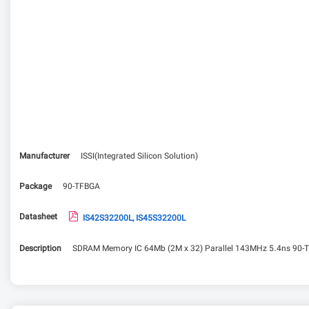
Manufacturer
ISSI(Integrated Silicon Solution)
Package
90-TFBGA
Datasheet
IS42S32200L, IS45S32200L
Description
SDRAM Memory IC 64Mb (2M x 32) Parallel 143MHz 5.4ns 90-