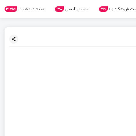
ت فروشگاه ها
316
حامیان آیسی
130
تعداد دیتاشیت
3.7M