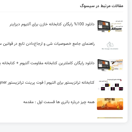
مقالات مرتبط در سیسوگ
دانلود 100% رایگان کتابخانه خازن برای آلتیوم دیزاینر
راهنمای جامع خصوصیات شی و ارجاع‌دادن تابع در قوانین سفارش
دانلود رایگان کاملترین کتابخانه مقاومت آلتیوم + کتابخانه پ
کتابخانه ترانزیستور برای التیوم | فوت پرینت ترانزیستور Altium designer
همه چیز درباره باتری ها قسمت اول : مقدمه
چرخاندن قطعه در آلتیوم به همراه دستورات پرکاربرد و کلیده