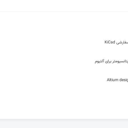
ی KiCad
تانسیومتر برای آلتیوم
ای میان‌بر