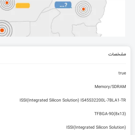
دانلود کتابخانه کانکتور آلتیوم | 100% رایگان
ساختار پیام‌ها و زمان‌بندی ارتباط در پروتکل KLine
فلش لودر شرکت segger برای پروگرام و دیباگ فلش خارجی
مشخصات
مقایسه Raspberry Pi 5 و Intel N100 mini PC – خرید کدوم منطقیه؟!
true
Memory/SDRAM
ISSI(Integrated Silicon Solution) IS45S32200L-7BLA1-TR
TFBGA-90(8x13)
ISSI(Integrated Silicon Solution)