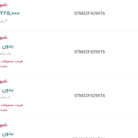
نامو
2,725,000 توم
STM32F429IIT6
4 روز پیش
نامو
بدون 
STM32F429IIT6
یک ساع
قیمت محصولات ای
نشده 
نامو
بدون 
STM32F429IIT6
8 ساعت پیش
قیمت محصولات ای
نشده 
نامو
بدون 