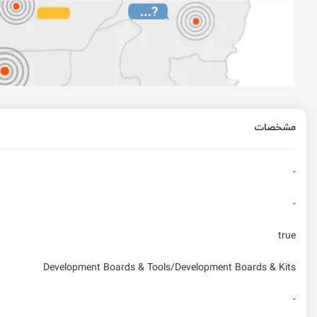
فلش لودر شرکت segger برای پروگرام و دیباگ فلش خارجی
ساخت آیفون تصویری – قسمت دوم
ساخت و طراحی LED چشمک‌زن با STM8
مشخصات
همه چیز درباره ریموت کنترل‌های هاپینگ
-
-
true
Development Boards & Tools/Development Boards & Kits
-