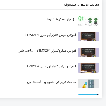
مقالات مرتبط در سیسوگ
QT برای میکروکنترلر‌ها
آموزش میکروکنترلر آرم سری STM32F4
آموزش میکروکنترلر STM32F4 : ساختار باس
آموزش میکروکنترلر آرم سری STM32F4
ساخت درباز کن تصویری - قسمت اول
X-CUBE-AZRTOS-H7 ابزار توسعه Azure RTOS برای میکروکنترلر STM32