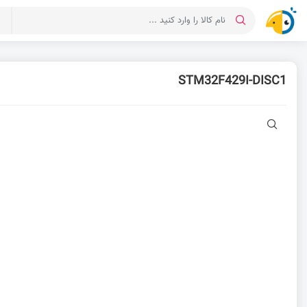
د
STM32F429I-DISC1