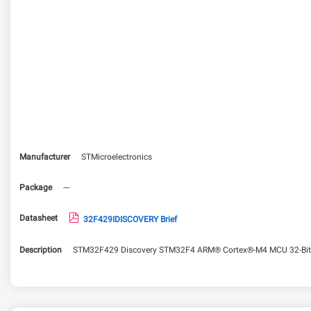
Manufacturer
STMicroelectronics
Package
---
Datasheet
32F429IDISCOVERY Brief
Description
STM32F429 Discovery STM32F4 ARM® Cortex®-M4 MCU 32-Bit