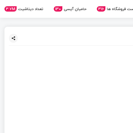
ت فروشگاه ها
316
حامیان آیسی
130
تعداد دیتاشیت
3.7M