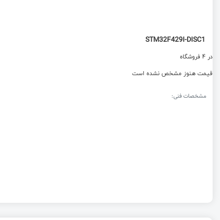
STM32F429I-DISC1
در 4 فروشگاه
قیمت هنوز مشخص نشده است
مشخصات فنی: