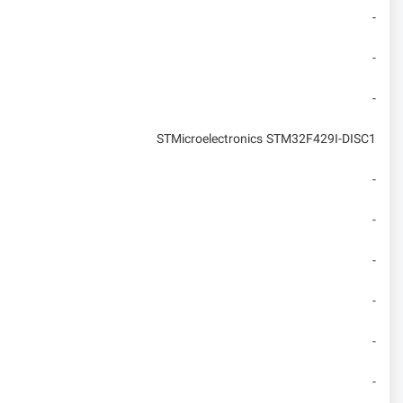
-
-
-
STMicroelectronics STM32F429I-DISC1
-
-
-
-
-
-