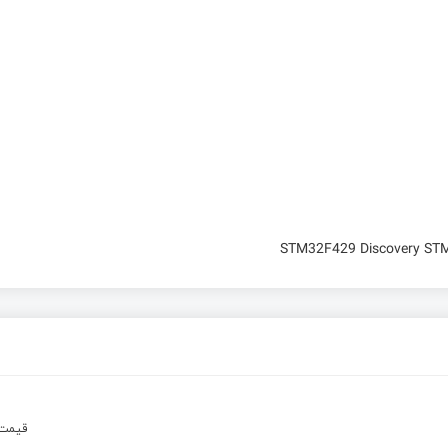
STM32F429 Discovery ST
قیم