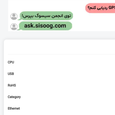
CPU
USB
RoHS
Category
Ethernet