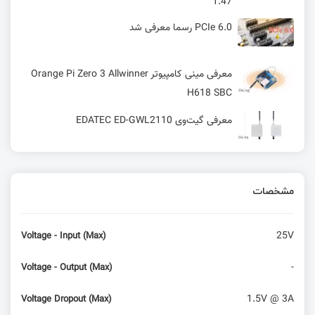
1.47
PCIe 6.0 رسما معرفی شد
معرفی مینی کامپیوتر Orange Pi Zero 3 Allwinner
H618 SBC
معرفی گیت‌وی EDATEC ED-GWL2110
معرفی LILYGO T-Deck مبتنی بر ESP32-S3
مشخصات
مینی‌کامپیوتر ماژولار Khadas Mind
25V
Voltage - Input (Max)
T-Pico-2350: یک کیت توسعه‌ی همه‌کاره با نمایشگر
-
Voltage - Output (Max)
لمسی و خروجی HDMI2
1.5V @ 3A
Voltage Dropout (Max)
نقد و بررسی Orange Pi 3B؛ Rockchip RK3566