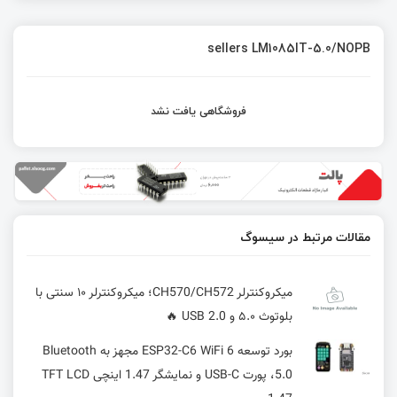
sellers LM1085IT-5.0/NOPB
فروشگاهی یافت نشد
مقالات مرتبط در سیسوگ
میکروکنترلر CH570/CH572؛ میکروکنترلر ۱۰ سنتی با
بلوتوث ۵.۰ و USB 2.0 🔥
بورد توسعه ESP32-C6 WiFi 6 مجهز به Bluetooth
5.0، پورت USB-C و نمایشگر 1.47 اینچی TFT LCD