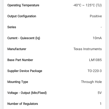
SBC جدید
-40°C ~ 125°C (TJ)
Operating Temperature
معرفی و بررسی Lichee Pi 4A RISC-V SBC و
Positive
Output Configuration
مقایسه با Raspberry Pi 4
-
Series
10mA
Current - Quiescent (Iq)
Texas Instruments
Manufacturer
LM1085
Base Part Number
TO-220-3
Supplier Device Package
Through Hole
Mounting Type
5V
Voltage - Output (Min/Fixed)
1
Number of Regulators