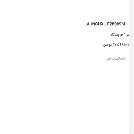
LAUNCHXL-F28069M
در 1 فروشگاه
17,569,600 تومان
مشخصات فنی: