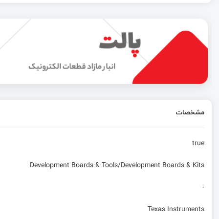
معرفی کوچک‌ترین کیت توسعه LoRa در جهان با هدف پیاده‌سازی در شبکه Meshtastic توسط شرکت Seeed
شرکت Rocket Lab پنج ماهواره‌ اینترنت اشیا (IoT) را در پنجاهمین مأموریت مهم خود به فضا پرتاب کرد!
معرفی و بررسی بردهای آردوینو UNO R4
معرفی برد Adafruit Feather RP2040 با RFM95 LoRa Radio
مشخصات
بررسی ربات هوشمند و سگ نمای CyberDog شیائومی
true
Development Boards & Tools/Development Boards & Kits
-
Texas Instruments