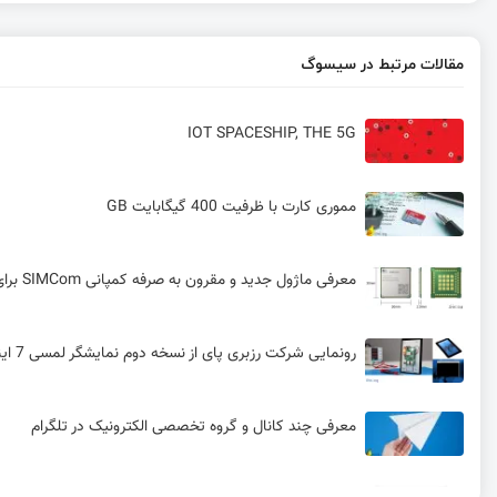
مقالات مرتبط در سیسوگ
IOT SPACESHIP, THE 5G
مموری کارت با ظرفیت 400 گیگابایت GB
معرفی ماژول جدید و مقرون به صرفه کمپانی SIMCom برای استفاده در اینترنت اشیا (IoT) و ارتباط ماشین با ماشین (M2M)
رونمایی شرکت رزبری پای از نسخه دوم نمایشگر لمسی 7 اینچی
معرفی چند کانال و گروه تخصصی الکترونیک در تلگرام