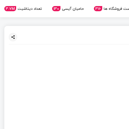
ت فروشگاه ها
316
حامیان آیسی
130
تعداد دیتاشیت
3.7M