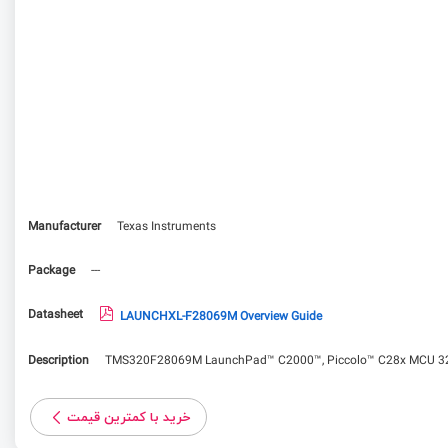
Manufacturer
Texas Instruments
Package
---
Datasheet
LAUNCHXL-F28069M Overview Guide
Description
TMS320F28069M LaunchPad™ C2000™, Piccolo™ C28x MCU 32-
خرید با کمترین قیمت