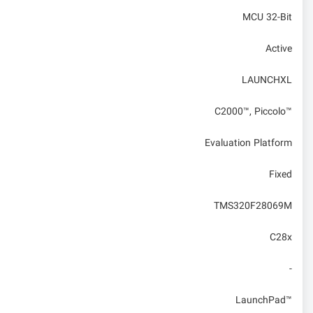
MCU 32-Bit
Active
LAUNCHXL
C2000™, Piccolo™
Evaluation Platform
Fixed
TMS320F28069M
C28x
-
LaunchPad™