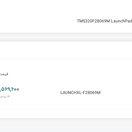
TMS320F28069M LaunchPad™ 
قیم
17,569,600 تو
LAUNCHXL-F28069M
16 ساعت پیش