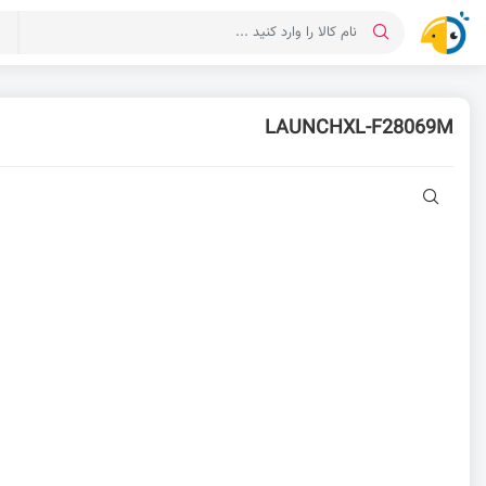
د
LAUNCHXL-F28069M