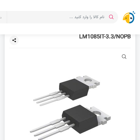
د
LM1085IT-3.3/NOPB