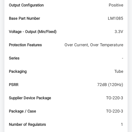
IoT
Positive
Output Configuration
دریافت ورودی از سنسورها
LM1085
Base Part Number
3.3V
Voltage - Output (Min/Fixed)
Over Current, Over Temperature
Protection Features
-
Series
Tube
Packaging
72dB (120Hz)
PSRR
TO-220-3
Supplier Device Package
TO-220-3
Package / Case
1
Number of Regulators