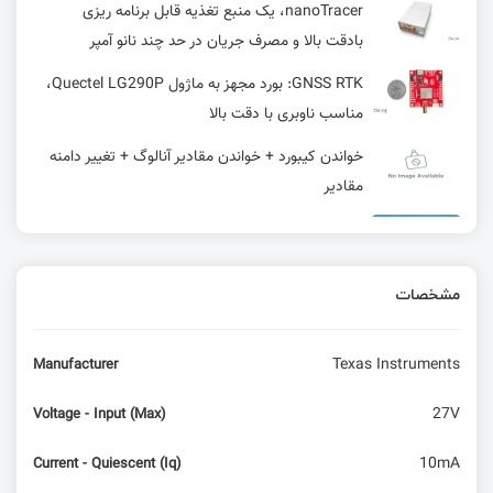
nanoTracer، یک منبع تغذیه قابل برنامه ریزی
بادقت بالا و مصرف جریان در حد چند نانو آمپر
GNSS RTK: بورد مجهز به ماژول Quectel LG290P،
مناسب ناوبری با دقت بالا
خواندن کیبورد + خواندن مقادیر آنالوگ + تغییر دامنه
مقادیر
راه اندازی اولیه ESP8266 - قسمت اول آموزش
اینترنت اشیا با ESP8266
مشخصات
نمایشگر تمام‌ رنگ ۴ اینچی E-ink Spectra 6 متعلق
به شرکت Waveshare برای رزبری پای
Texas Instruments
Manufacturer
ثابت‌ها در آردوینو
27V
Voltage - Input (Max)
IOL HAT: اضافه کردن یک Master سازگار با IO-Link
10mA
Current - Quiescent (Iq)
به Raspberry Pi برای سنسورها و عملگرهای صنعتی