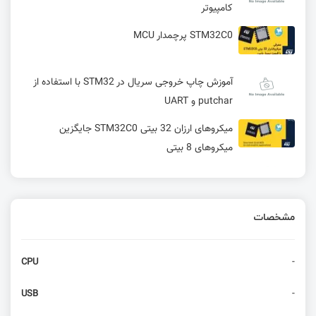
کامپیوتر
STM32C0 پرچمدار MCU
آموزش چاپ خروجی سریال در STM32 با استفاده از
putchar و UART
میکروهای ارزان 32 بیتی STM32C0 جایگزین
میکروهای 8 بیتی
هوش مصنوعی به قلب میکروکنترلرها رسید: معرفی
STM32N6🔥
مشخصات
معیار TinyML مقایسه سه برد آردوینو پورتنتا و
تینسی و STM32 نوکلئو
-
CPU
X-CUBE-AZRTOS-H7 ابزار توسعه Azure RTOS
برای میکروکنترلر STM32
-
USB
5 دلیلی که شما را وادار به استفاده از ورژن Stlink3.2