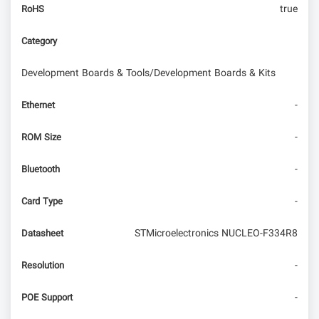
true
RoHS
می‌کند
Category
شروع برنامه‌نویسی
Development Boards & Tools/Development Boards & Kits
-
Ethernet
-
ROM Size
-
Bluetooth
-
Card Type
STMicroelectronics NUCLEO-F334R8
Datasheet
-
Resolution
-
POE Support