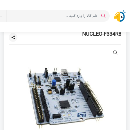
د
NUCLEO-F334R8