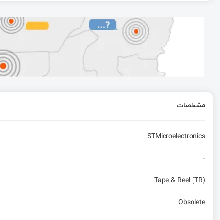
دانلود کتابخانه کانکتور آلتیوم | 100% رایگان
ساختار پیام‌ها و زمان‌بندی ارتباط در پروتکل KLine
فلش لودر شرکت segger برای پروگرام و دیباگ فلش خارجی
مشخصات
مقایسه Raspberry Pi 5 و Intel N100 mini PC – خرید کدوم منطقیه؟!
STMicroelectronics
-
Tape & Reel (TR)
Obsolete