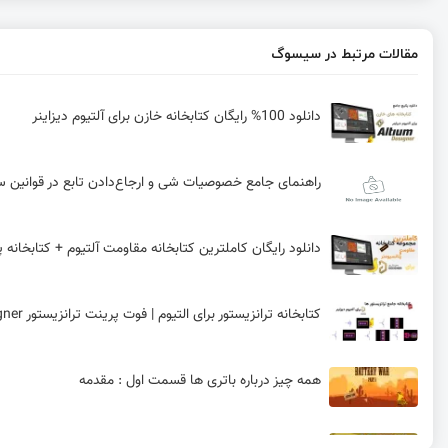
مقالات مرتبط در سیسوگ
دانلود 100% رایگان کتابخانه خازن برای آلتیوم دیزاینر
راهنمای جامع خصوصیات شی و ارجاع‌دادن تابع در قوانین سفارش
دانلود رایگان کاملترین کتابخانه مقاومت آلتیوم + کتابخانه پ
کتابخانه ترانزیستور برای التیوم | فوت پرینت ترانزیستور Altium designer
همه چیز درباره باتری ها قسمت اول : مقدمه
چرخاندن قطعه در آلتیوم به همراه دستورات پرکاربرد و کلیده