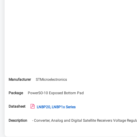
Manufacturer
STMicroelectronics
Package
PowerSO-10 Exposed Bottom Pad
Datasheet
LNBP20, LNBP1x Series
Description
- Converter, Analog and Digital Satellite Receivers Voltage Reg