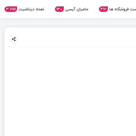
ت فروشگاه ها
316
حامیان آیسی
130
تعداد دیتاشیت
3.7M