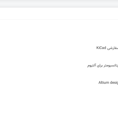
ی KiCad
تانسیومتر برای آلتیوم
ای میان‌بر