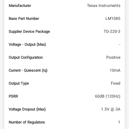
Texas Instruments
Manufacturer
LM1085
Base Part Number
TO-220-3
Supplier Device Package
-
Voltage - Output (Max)
Positive
Output Configuration
10mA
Current - Quiescent (Iq)
Fixed
Output Type
60dB (120Hz)
PSRR
1.5V @ 3A
Voltage Dropout (Max)
1
Number of Regulators