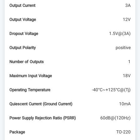
3A
Output Current
راهنمای جامع برنامه‌نویسی با اسکرچ (Scratch) در
رزبری‌پای
12V
Output Voltage
1.5V@(3A)
Dropout Voltage
positive
Output Polarity
1
Number of Outputs
18V
Maximum Input Voltage
-40°C~+125°C@(Tj)
Operating Temperature
10mA
Quiescent Current (Ground Current)
60dB@(120Hz)
Power Supply Rejection Ratio (PSRR)
TO-220
Package