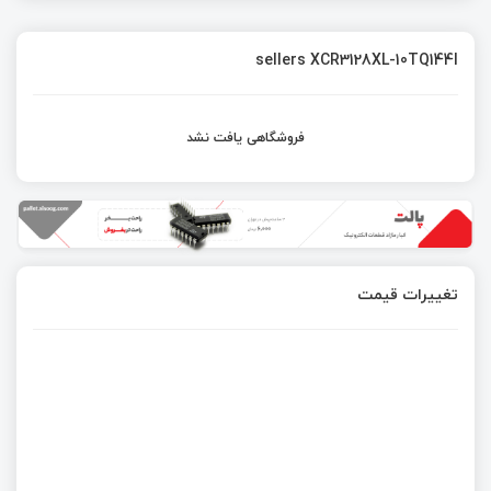
sellers XCR3128XL-10TQ144I
فروشگاهی یافت نشد
تغییرات قیمت