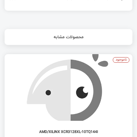
محصولات مشابه
ناموجود
AMD/XILINX XCR3128XL-10TQ144I