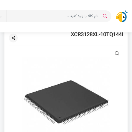
د
XCR3128XL-10TQ144I