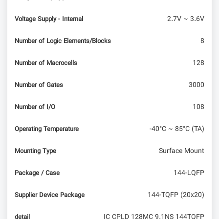
2.7V ~ 3.6V
Voltage Supply - Internal
8
Number of Logic Elements/Blocks
128
Number of Macrocells
3000
Number of Gates
108
Number of I/O
-40°C ~ 85°C (TA)
Operating Temperature
Surface Mount
Mounting Type
144-LQFP
Package / Case
144-TQFP (20x20)
Supplier Device Package
IC CPLD 128MC 9.1NS 144TQFP
detail