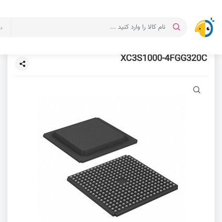
د
XC3S1000-4FGG320C