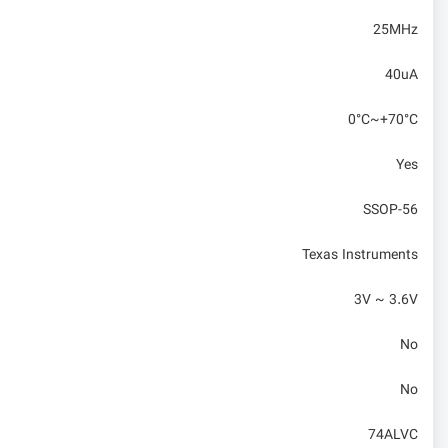
25MHz
40uA
0°C~+70°C
Yes
SSOP-56
Texas Instruments
3V ~ 3.6V
No
No
74ALVC