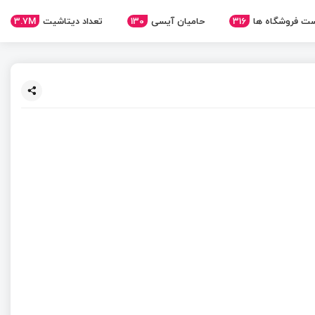
3.7M
تعداد دیتاشیت
130
حامیان آیسی
316
ت فروشگاه ها