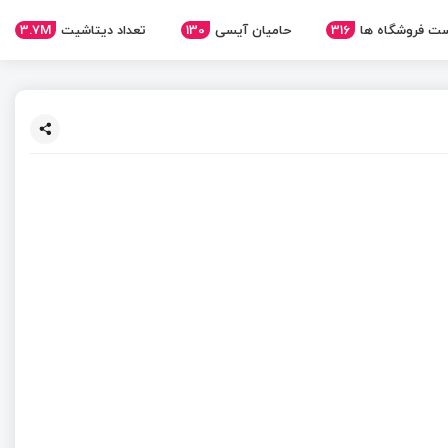
3.7M
تعداد دیتاشیت
130
حامیان آیسی
316
ت فروشگاه ها