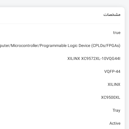
مشخصات
true
mputer/Microcontroller/Programmable Logic Device (CPLDs/FPGAs)
XILINX XC9572XL-10VQG44I
VQFP-44
XILINX
XC9500XL
Tray
Active