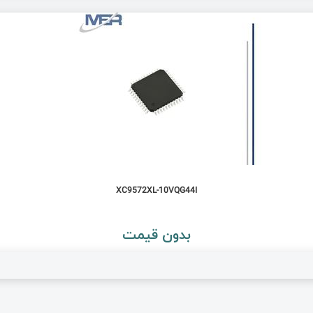
XC9572XL-10VQG44I
بدون قیمت