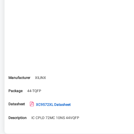
Manufacturer
XILINX
Package
44-TQFP
Datasheet
XC9572XL Datasheet
Description
IC CPLD 72MC 10NS 44VQFP