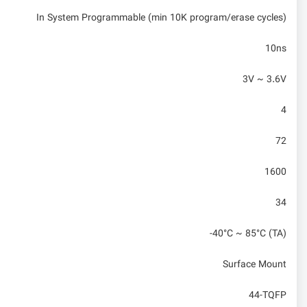
In System Programmable (min 10K program/erase cycles)
10ns
3V ~ 3.6V
4
72
1600
34
-40°C ~ 85°C (TA)
Surface Mount
44-TQFP