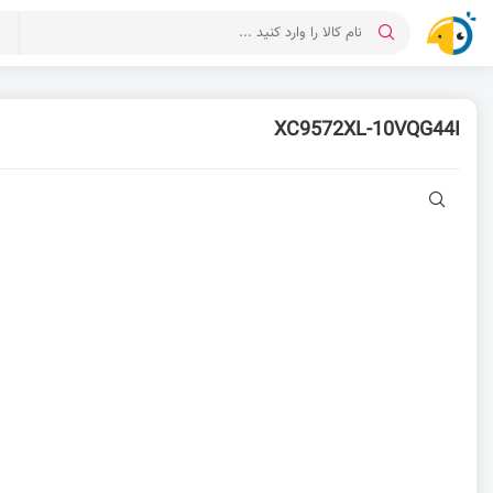
د
XC9572XL-10VQG44I