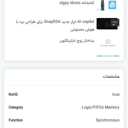
کتابخانه zigpy-zboss
AI copilot ابزار جدید SnapEDA برای طراحی برد با
هوش مصنوعی
ساختار زوج دارلینگتون
دانلود پروگرامر ST LINK به همراه سورس - شماتیک
و PCB
مشخصات
eSOM335x - کامپیوتر ماژول خاص منظوره برای
اینترنت اشیا
true
RoHS
بررسی حالت Deep sleep ماژول ePulse Feather
مدل ESP32
Logic/FIFOs Memory
Category
پیش‌بینی بازار سنسورهای رطوبت - 1.5 میلیارد دلار تا
Synchronous
Function
سال 2025