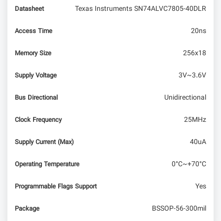
Texas Instruments SN74ALVC7805-40DLR
Datasheet
بررسی روش‌های حفاظت ورودی ADC در برابر اضافه
ولتاژ
20ns
Access Time
256x18
Memory Size
3V~3.6V
Supply Voltage
Unidirectional
Bus Directional
25MHz
Clock Frequency
40uA
Supply Current (Max)
0°C~+70°C
Operating Temperature
Yes
Programmable Flags Support
BSSOP-56-300mil
Package