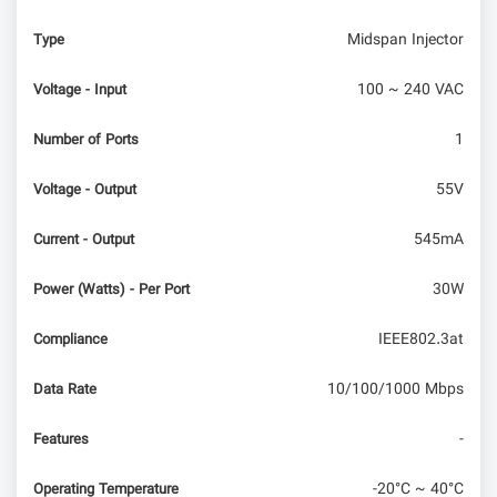
معرفی برد Adafruit Feather RP2040 با RFM95
Midspan Injector
Type
LoRa Radio
100 ~ 240 VAC
Voltage - Input
عرضه روتر OpenWrt One WiFi 6 مجهز به تراشه
Filogic 820 SoC به بازار
1
Number of Ports
55V
Voltage - Output
545mA
Current - Output
30W
Power (Watts) - Per Port
IEEE802.3at
Compliance
10/100/1000 Mbps
Data Rate
-
Features
-20°C ~ 40°C
Operating Temperature