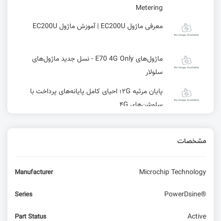
Metering
معرفی ماژول EC200U | آموزش ماژول EC200U
ماژول‌های E70 4G Only - نسل جدید ماژول‌های
سلولار
پایان مرثیه ۲G؛ احیای کامل پایانه‌های پرداخت با
سلوشن‌های ۴G
مینی‌کامپیوتر ماژولار Khadas Mind
مشخصات
رونمایی از میکروکنترلر 8 بیتی RL78/G15 محصول
Renesas
Microchip Technology
Manufacturer
پشتیبانی برد Rubik Pi AI مجهز به تراشه
PowerDsine®
Series
Qualcomm QCS6490 از سیستم‌ عامل‌ های اندروید،
لینوکس و سیستم‌عامل LU
Active
Part Status