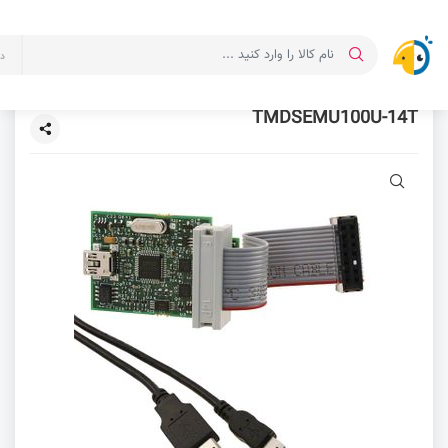
د
TMDSEMU100U-14T