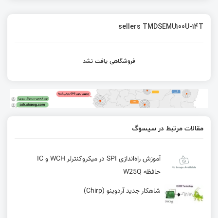
sellers TMDSEMU100U-14T
فروشگاهی یافت نشد
مقالات مرتبط در سیسوگ
آموزش راه‌اندازی SPI در میکروکنترلر WCH و IC
حافظه W25Q
شاهکار جدید آردوینو (Chirp)