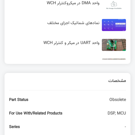
واحد DMA در میکروکنترلر WCH
نمادهای شماتیک اجزای مختلف
واحد UART در میکر و کنترلر WCH
شروع کار با واحد GPIO در میکرو کنترلر WCH
مشخصات
کار با ماژول تمام عیار mc60 – نمایشگر oled
Obsolete
Part Status
راه اندازی AHRS با ماژول 9 محوره ICM20948 و
آردوینو
DSP, MCU
For Use With/Related Products
راه‌اندازی I2C در میکروکنترلر WCH
-
Series