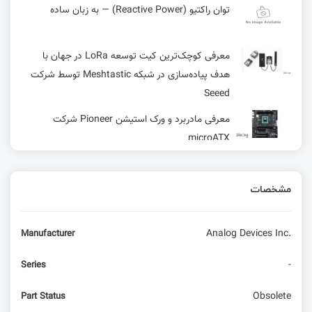
توان راکتیو (Reactive Power) — به زبان ساده
معرفی کوچک‌ترین کیت توسعه LoRa در جهان با
هدف پیاده‌سازی در شبکه Meshtastic توسط شرکت
Seeed
معرفی مادربرد و ورک استیشن Pioneer شرکت
microATX
اولین کامپیوتر با منطق دودویی الکترونیکی نبود!
مشخصات
کدام کامپایلر برای میکروکنترلر STM8 بهتر است ؟
Analog Devices Inc.
Manufacturer
آیا سیستم‌عامل ویندوز برای دستگاه‌های امبدد
-
Series
قابل‌استفاده است ؟
Obsolete
Part Status
پروتکل LIN شبکه ارتباطی ارزان و کارآمد در خودروها