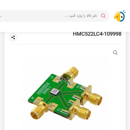
د
109998-HMC522LC4