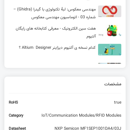
مهندسی معکوس: لبهٔ تکنولوژی با گیدرا (Ghidra) –
شماره 03 - اتوماسیون مهندسی معکوس
هفت سین الکترونیک - معرفی کتابخانه های رایگان
آلتیوم
کدام نسخه ی آلتیوم دیزاینر Altium Designer ؟
بلندگوی هوشمند منبع باز جدید با گوگل نست مینی!
مشخصات
یک راه حل ساده برای ایجاد برنامه‌های کنترل از راه دور
اینترنتی برای طیف گسترده‌ای از محصولات
true
RoHS
معرفی بردهای توسعه RISC-V Polos
IoT/Communication Modules/RFID Modules
Category
کار با ایسی های حافظه w25q در STM32 با littleFS
NXP Semicon MF1SEP1001DA4/03J
Datasheet