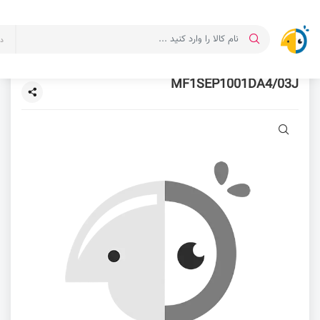
د
MF1SEP1001DA4/03J