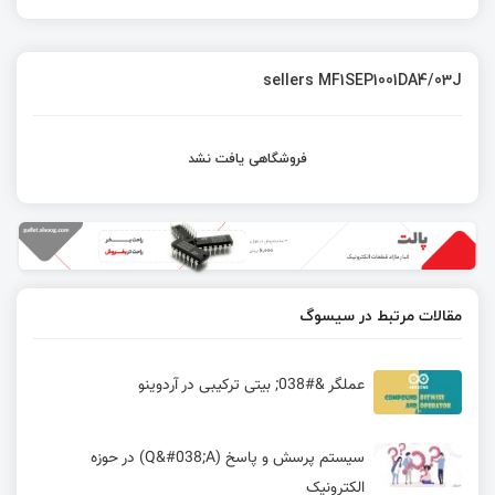
sellers MF1SEP1001DA4/03J
فروشگاهی یافت نشد
مقالات مرتبط در سیسوگ
عملگر &#038; بیتی ترکیبی در آردوینو
سیستم پرسش و پاسخ (Q&#038;A) در حوزه
الکترونیک