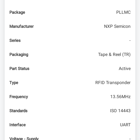
(بخش اول)
PLLMC
Package
امبدد لینوکس با ArmSom
NXP Semicon
Manufacturer
-
Series
Tape & Reel (TR)
Packaging
Active
Part Status
RFID Transponder
Type
13.56MHz
Frequency
ISO 14443
Standards
UART
Interface
-
Voltage - Supply