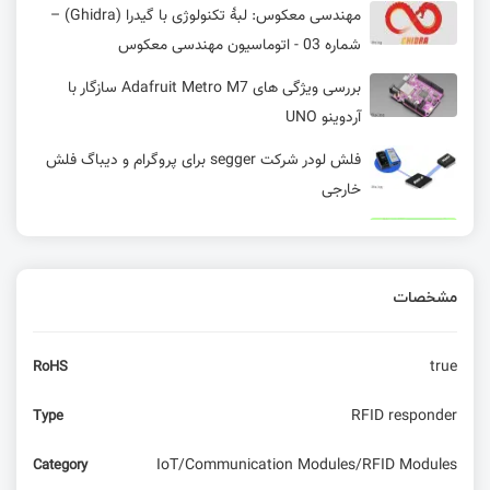
مهندسی معکوس: لبهٔ تکنولوژی با گیدرا (Ghidra) –
شماره 03 - اتوماسیون مهندسی معکوس
بررسی ویژگی های Adafruit Metro M7 سازگار با
آردوینو UNO
فلش لودر شرکت segger برای پروگرام و دیباگ فلش
خارجی
ARM ابزارهای Open-CMSIS-Pack و Keil Studio
Cloud را معرفی کرد
مشخصات
Embedded World 2025؛ گزارش تصویری سیسوگ
از نمایشگاه امبدد
true
RoHS
RTC چیست و چه کاربردی دارد؟
RFID responder
Type
رونمایی موراتا از ماژول همه کاره iot
IoT/Communication Modules/RFID Modules
Category