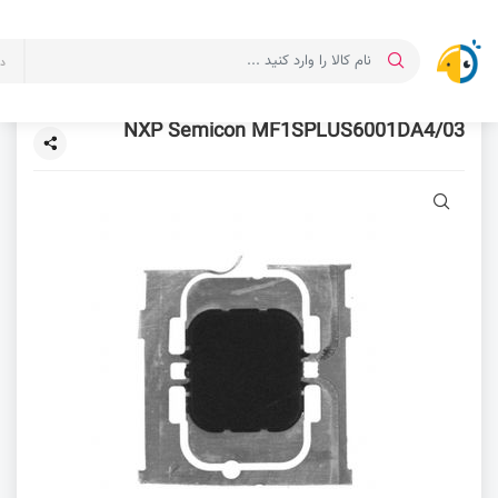
د
NXP Semicon MF1SPLUS6001DA4/03