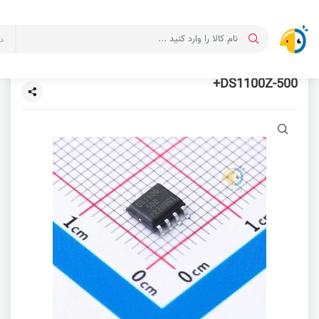
د
DS1100Z-500+