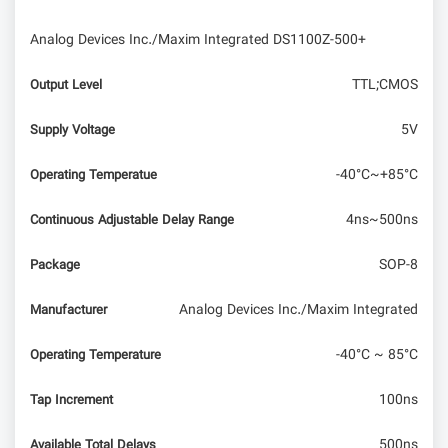
Analog Devices Inc./Maxim Integrated DS1100Z-500+
آسیا در برابر غرب: فلسفه در خدمت مهندسی
TTL;CMOS
Output Level
5V
Supply Voltage
-40°C~+85°C
Operating Temperatue
4ns~500ns
Continuous Adjustable Delay Range
SOP-8
Package
Analog Devices Inc./Maxim Integrated
Manufacturer
-40°C ~ 85°C
Operating Temperature
100ns
Tap Increment
500ns
Available Total Delays