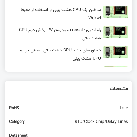
ساختن یک CPU هشت بیتی با استفاده از محیط
Wokwi
راه اندازی console و رجیستر W - بخش دوم CPU
هشت بیتی
دستور های جدید CPU هشت بیتی - بخش چهارم
CPU هشت بیتی
اضافه کردن دستور های جدید CPU هشت بیتی بخش
پنجم
مشخصات
تاریخچه برد مدار چاپی (pcb)
true
RoHS
مولتی‌متر چیست؟ | انواع، نمادها و کاربردها
RTC/Clock Chip/Delay Lines
Category
چگونه دیتاشیت بخوانیم؟ قسمت اول: قطعات آنالوگ
Datasheet