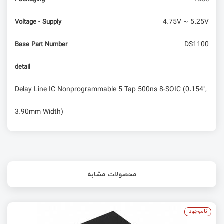
4.75V ~ 5.25V
Voltage - Supply
DS1100
Base Part Number
detail
Delay Line IC Nonprogrammable 5 Tap 500ns 8-SOIC (0.154",
3.90mm Width)
محصولات مشابه
ناموجود