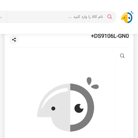
د
DS9106L-GN0+