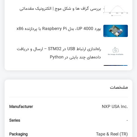
بررسی گراف ها و شکل موج | الکترونیک مقدماتی
بورد UP 4000، بدل Raspberry Pi با پردازنده x86
راه‌اندازی ارتباط USB در STM32 – ارسال و دریافت
داده‌های چند بایتی در Python
محافظت از خواندن برنامه در میکروکنترلرهای STM32
مشخصات
ورود به دنیای امبدد لینوکس
NXP USA Inc.
Manufacturer
آموزش راه‌اندازی SPI در میکروکنترلر WCH و IC
حافظه W25Q
-
Series
راه اندازی شیلد شبکه با استفاده از آردوینو
Tape & Reel (TR)
Packaging