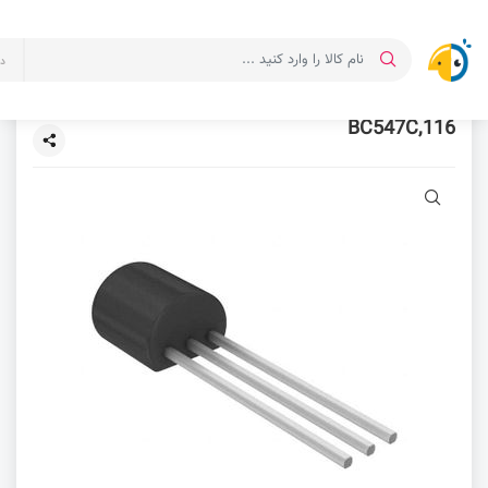
ت
BC547C,116