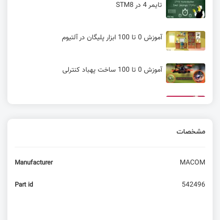
تایمر 4 در STM8
آموزش 0 تا 100 ابزار پلیگان در آلتیوم
آموزش 0 تا 100 ساخت پهباد کنترلی
آنباکسینگ رزبری پای 4 و معرفی قابلیت ها
مشخصات
معرفی UP 7000 | جایگزین رزبری پای ۴
MACOM
Manufacturer
4 سؤال مهم در مورد عمر مفید دستگاه‌های
الکترونیکی
542496
Part id
آموزش راه‌اندازی سون سگمنت مالتی‌پلکس با آردوینو
(۴ رقمی)