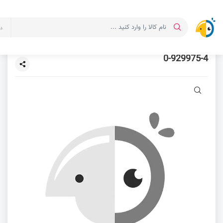
د
0-929975-4