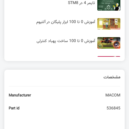
تایمر 4 در STM8
آموزش 0 تا 100 ابزار پلیگان در آلتیوم
آموزش 0 تا 100 ساخت پهباد کنترلی
آنباکسینگ رزبری پای 4 و معرفی قابلیت ها
مشخصات
معرفی UP 7000 | جایگزین رزبری پای ۴
MACOM
Manufacturer
4 سؤال مهم در مورد عمر مفید دستگاه‌های
الکترونیکی
536845
Part id
آموزش راه‌اندازی سون سگمنت مالتی‌پلکس با آردوینو
(۴ رقمی)