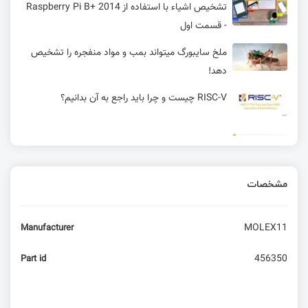
تشخیص اشیاء با استفاده از Raspberry Pi B+ 2014
- قسمت اول
ملخ سایبورگ میتواند بمب و مواد منفجره را تشخیص
دهد!
RISC-V چیست و چرا باید راجع به آن بدانیم؟
تعریف اولیه عملگر‌ها و در ادامه به انواع مختلف
عملگر‌ها | آموزش میکروبلیز قسمت چهارم
مشخصات
تاریخچه برد مدار چاپی (pcb)
MOLEX11
Manufacturer
عرضه نسخه 802.11bb پروتکل LiFi
456350
Part id
سیستم عامل Azure RTOS محصول مشترک شرکت
ST و ماکروسافت