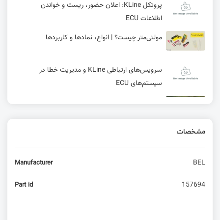
پروتکل KLine: اعلان حضور، ریست و خواندن
اطلاعات ECU
مولتی‌متر چیست؟ | انواع، نمادها و کاربردها
سرویس‌های ارتباطی KLine و مدیریت خطا در
سیستم‌های ECU
معرفی بورد E25 شرکت Radxa همراه سوییچ
2.5GbE و روتر WiFi 6
مشخصات
راهنمای جامع شروع ارتباط و مدیریت درخواست‌ها در
پروتکل KLine
BEL
Manufacturer
نماد و شماتیک‌های الکترونیکی
157694
Part id
سیستم‌عامل Tactility برای خانواده ESP32: پشتیبانی
از برنامه‌های داخلی و خارجی!