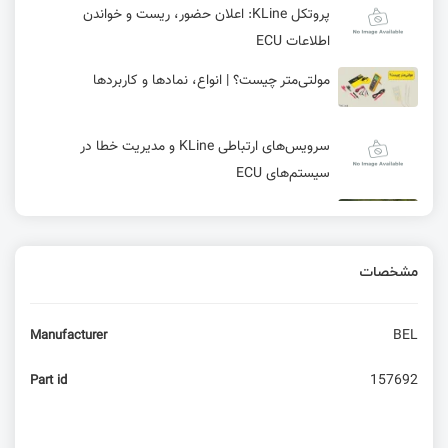
پروتکل KLine: اعلان حضور، ریست و خواندن
اطلاعات ECU
مولتی‌متر چیست؟ | انواع، نمادها و کاربردها
سرویس‌های ارتباطی KLine و مدیریت خطا در
سیستم‌های ECU
معرفی بورد E25 شرکت Radxa همراه سوییچ
2.5GbE و روتر WiFi 6
مشخصات
راهنمای جامع شروع ارتباط و مدیریت درخواست‌ها در
پروتکل KLine
BEL
Manufacturer
نماد و شماتیک‌های الکترونیکی
157692
Part id
سیستم‌عامل Tactility برای خانواده ESP32: پشتیبانی
از برنامه‌های داخلی و خارجی!