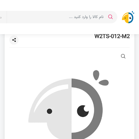
د
W2TS-012-M2