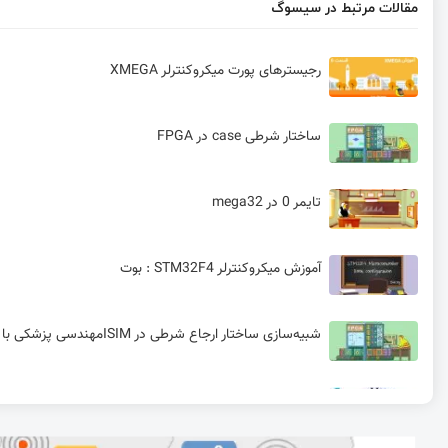
مقالات مرتبط در سیسوگ
رجیسترهای پورت میکروکنترلر XMEGA
ساختار شرطی case در FPGA
تایمر 0 در mega32
آموزش میکروکنترلر STM32F4 : بوت
شبیه‌سازی ساختار ارجاع شرطی در ISIMمهندسی پزشکی با FPGA
مبدل آنالوگ به دیجیتال (ADC) در STM32 | قسمت دهم آموزش STM32 با توابع LL