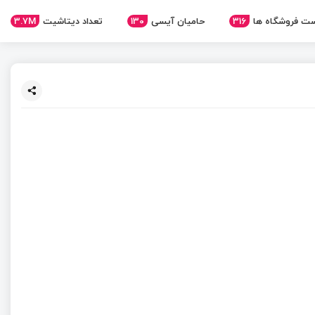
ت فروشگاه ها
316
حامیان آیسی
130
تعداد دیتاشیت
3.7M