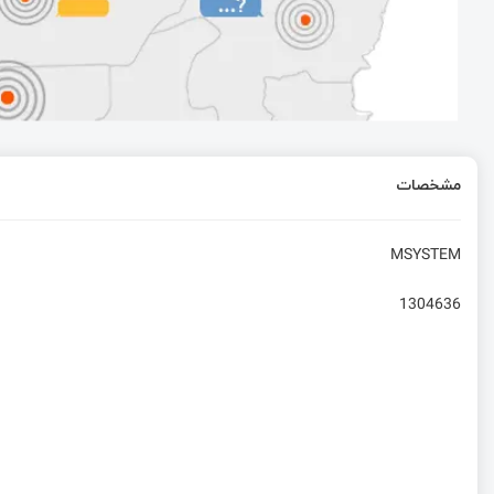
سیستم اعداد در برنامه‌نویسی C امبدد
مشخصات
MSYSTEM
1304636