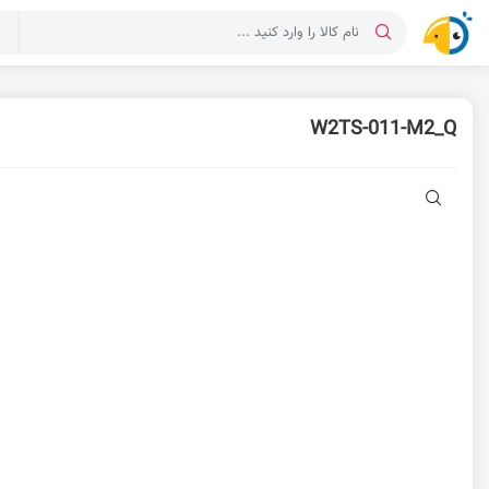
د
W2TS-011-M2_Q