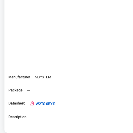
Manufacturer
MSYSTEM
Package
---
Datasheet
W2TS-0BY-R
Description
---