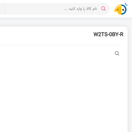
د
W2TS-0BY-R