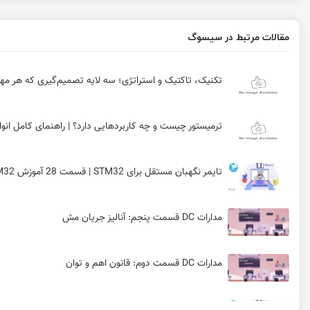
مقالات مرتبط در سیسوگ
تکنیک، تاکتیک و استراتژی؛ سه لایه تصمیم‌گیری که هر مهندس باید بشناسد
ترمیستور چیست و چه کاربردهایی دارد؟ | راهنمای کامل انوا
تایمر نگهبان مستقل برای STM32 | قسمت 28 آموزش STM32 با توابع LL
مدارات DC قسمت پنجم: آنالیز جریان مش
مدارات DC قسمت دوم: قانون اهم و توان
راه‌اندازی کارت‌ حافظه SD برای STM32 | قسمت 31 آموزش STM32 با توابع LL