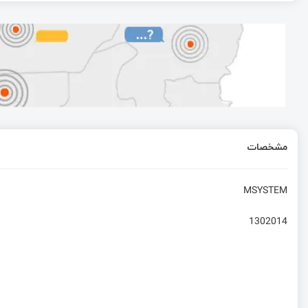
راه‌اندازی ماژول 4G Quectel EC200U با SDK زبان C و پیاده‌سازی پروتکل‌های کاربردی IoT
ساخت کنترل رله پیامکی با ماژول M66 کوییکتل
PROGMEM در آردوینو
مشخصات
string در آردوینو
MSYSTEM
1302014