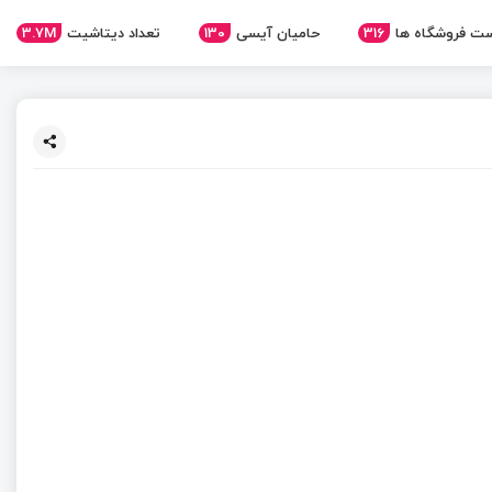
ت فروشگاه ها
316
حامیان آیسی
130
تعداد دیتاشیت
3.7M